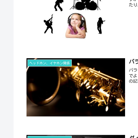
たり
バ
ヘッドホン、イヤホン関係
バラ
でよ
の記