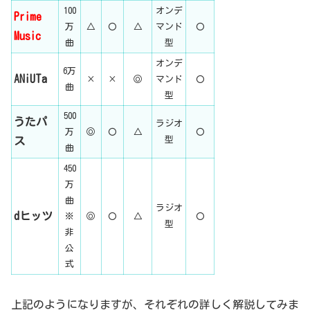
100
オンデ
Prime
万
△
〇
△
マンド
〇
Music
曲
型
オンデ
6万
ANiUTa
×
×
◎
マンド
〇
曲
型
500
うたパ
ラジオ
万
◎
〇
△
〇
型
ス
曲
450
万
曲
ラジオ
dヒッツ
※
◎
〇
△
〇
型
非
公
式
上記のようになりますが、それぞれの詳しく解説してみま