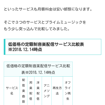
といったサービスも月額料金は安い部類になります。
そこで３つのサービスとプライムミュージックを
もう少し突っ込んで比較してみました。
低価格の定額制音楽配信サービス比較表
※2018.12.14時点
低価格の定額制音楽配信サービス比較
表※2018.12.14時点
配
邦
洋
オフ
信
アニ
サービス
楽
楽
再生方
ライ
楽
メソ
名
配
配
法
ン再
曲
ング
信
信
生
数