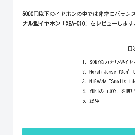
5000円以下
のイヤホンの中では非常にバラン
ナル型イヤホン
『
XBA-C10
』を
レビュー
します
目
SONYのカナル型イヤ
Norah Jonse『Do
NIRVANA『Smells 
YUKIの『JOY』を
総評